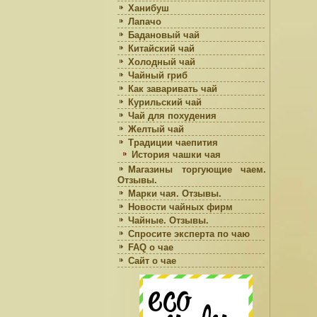
Ханибуш
Лапачо
Бадановый чай
Китайский чай
Холодный чай
Чайный гриб
Как заваривать чай
Курильский чай
Чай для похудения
Желтый чай
Традиции чаепития
История чашки чая
Магазины торгующие чаем.
Отзывы.
Марки чая. Отзывы.
Новости чайных фирм
Чайные. Отзывы.
Спросите эксперта по чаю
FAQ о чае
Сайт о чае