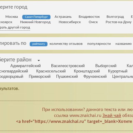
ерите город
Москва
Астрахань
Владивосток
Волгоград
Е
Санкт-Петербург
сноярск
Нижний Новгород
Новосибирск
Омск
Ростов-на-Дону
рать другой город
тировать по
количеству отзывов
популярности
названию
рейтингу
ерите район
Адмиралтейский
Василеостровский
Выборгский
Ка
сногвардейский
Красносельский
Кронштадский
Курортный
родворцовый
Приморский
Пушкинский
Фрунзенский
Центральн
зультатов.
При использовании? данного текста или люб
ссылка www.znaichai.ru
Знай чай
обяза
<a href="https://www.znaichai.ru" target=_blank>Хотит