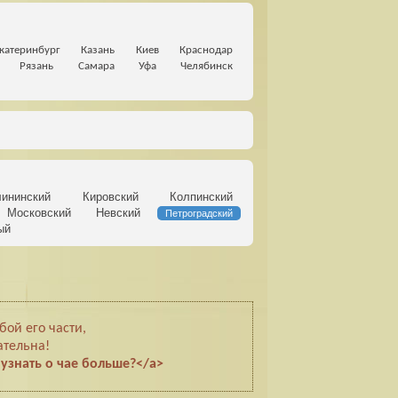
катеринбург
Казань
Киев
Краснодар
Рязань
Самара
Уфа
Челябинск
лининский
Кировский
Колпинский
Московский
Невский
Петроградский
ый
ой его части,
тельна!
е узнать о чае больше?</a>