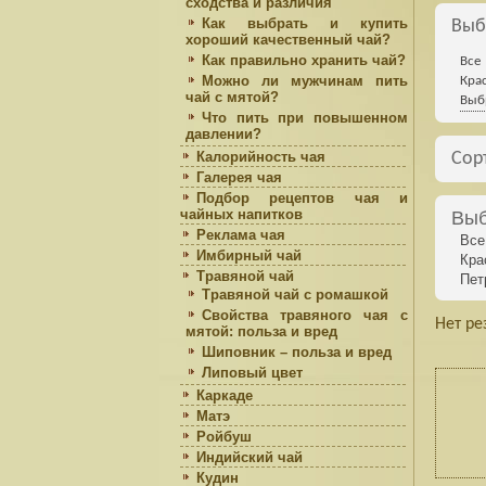
сходства и различия
Как выбрать и купить
Выб
хороший качественный чай?
Как правильно хранить чай?
Все
Можно ли мужчинам пить
Кра
чай с мятой?
Выб
Что пить при повышенном
давлении?
Калорийность чая
Сор
Галерея чая
Подбор рецептов чая и
чайных напитков
Выб
Реклама чая
Все
Имбирный чай
Кра
Травяной чай
Пет
Травяной чай с ромашкой
Свойства травяного чая с
Нет ре
мятой: польза и вред
Шиповник – польза и вред
Липовый цвет
Каркаде
Матэ
Ройбуш
Индийский чай
Кудин