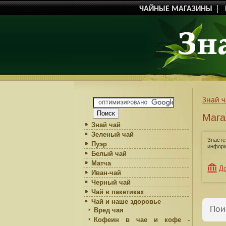
ЧАЙНЫЕ МАГАЗИНЫ
Знай 
Мага
Знай чай
Зеленый чай
Знаете
Пуэр
информ
Белый чай
Матча
До
Иван-чай
Черный чай
Чай в пакетиках
Чай и наше здоровье
Пои
Вред чая
Кофеин в чае и кофе -