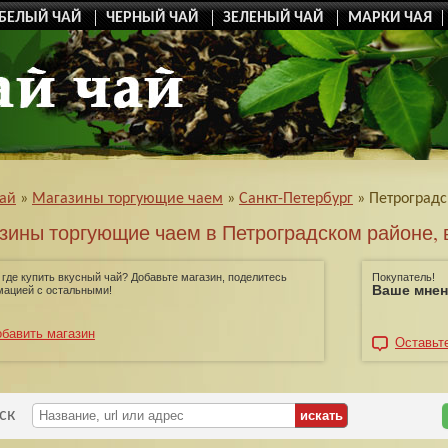
БЕЛЫЙ ЧАЙ
ЧЕРНЫЙ ЧАЙ
ЗЕЛЕНЫЙ ЧАЙ
МАРКИ ЧАЯ
чай
»
Магазины торгующие чаем
»
Санкт-Петербург
»
Петроградс
зины торгующие чаем в Петроградском районе, 
 где купить вкусный чай? Добавьте магазин, поделитесь
Покупатель!
Ваше мнен
ацией с остальными!
бавить магазин
Оставьт
ск