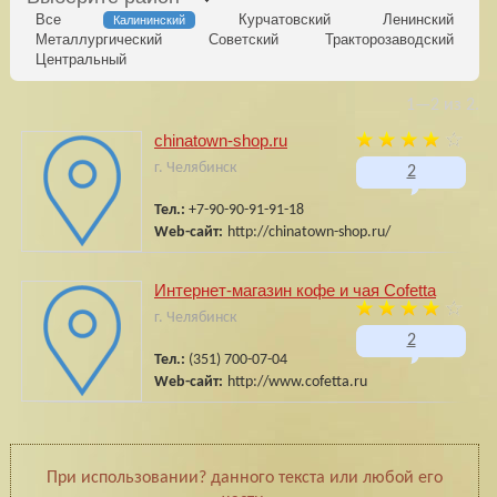
Все
Курчатовский
Ленинский
Калининский
Металлургический
Советский
Тракторозаводский
Центральный
1—2 из 2.
chinatown-shop.ru
г. Челябинск
2
Тел.:
+7-90-90-91-91-18
Web-сайт:
http://chinatown-shop.ru/
Интернет-магазин кофе и чая Cofetta
г. Челябинск
2
Тел.:
(351) 700-07-04
Web-сайт:
http://www.cofetta.ru
При использовании? данного текста или любой его