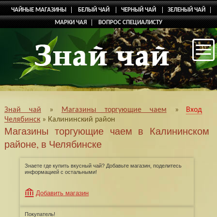
ЧАЙНЫЕ МАГАЗИНЫ
БЕЛЫЙ ЧАЙ
ЧЕРНЫЙ ЧАЙ
ЗЕЛЕНЫЙ ЧАЙ
МАРКИ ЧАЯ
ВОПРОС СПЕЦИАЛИСТУ
Знай чай
»
Магазины торгующие чаем
»
Вход
Челябинск
»
Калининский район
Магазины торгующие чаем в Калининском
районе, в Челябинске
Знаете где купить вкусный чай? Добавьте магазин, поделитесь
информацией с остальными!
Добавить магазин
Покупатель!