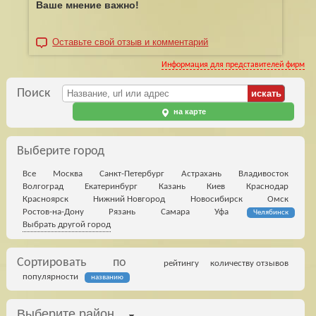
Ваше мнение важно!
Оставьте свой отзыв и комментарий
Информация для представителей фирм
Поиск
на карте
Выберите город
Все
Москва
Санкт-Петербург
Астрахань
Владивосток
Волгоград
Екатеринбург
Казань
Киев
Краснодар
Красноярск
Нижний Новгород
Новосибирск
Омск
Ростов-на-Дону
Рязань
Самара
Уфа
Челябинск
Выбрать другой город
Сортировать по
рейтингу
количеству отзывов
популярности
названию
Выберите район